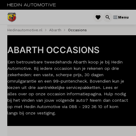
Menu
Hedinautomotive.nl
Abarth
Occasions
MENU
ABARTH OCCASIONS
Nieuw
Een betrouwbare tweedehands Abarth koop je bij Hedin
Occasions
Automotive. Bij iedere occasion kun je rekenen op drie
zekerheden: een vaste, scherpe prijs, 30 dagen
Acties
omruilgarantie en een 99-puntencheck. Bovendien kun je
kiezen uit drie aantrekkelijke servicepakketten. Lees er
Service & onderhoud
alles over op onze occasion informatiepagina. Hulp nodig
bij het vinden van jouw volgende auto? Neem dan contact
Savali tuning
op met Hedin Automotive via 088 - 292 36 10 of kom
langs bij onze vestiging.
Diensten
Contact