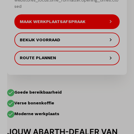
webstores_locus.time_formatter.opening_times.clo
sed
MAAK WERKPLAATSAFSPRAAK
Mijn account
Vacatures
BEKIJK VOORRAAD
Vergelijken
ROUTE PLANNEN
Vestigingen
Merken
Goede bereikbaarheid
Diensten
Verse bonenkoffie
Over ons
Moderne werkplaats
Kennis & advies
JOUW ABARTH-DEALER VAN