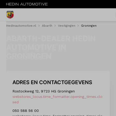
Hedinautomotive.nl
Abarth
Vestigingen
Groningen
MENU
ABARTH-DEALER HEDIN
Nieuw
AUTOMOTIVE IN
Occasions
GRONINGEN
Acties
Service & onderhoud
ADRES EN CONTACTGEGEVENS
Savali tuning
Rostockweg 12, 9723 HG Groningen
webstores_locus.time_formatter.opening_times.clo
Diensten
sed
050 588 56 00
Contact