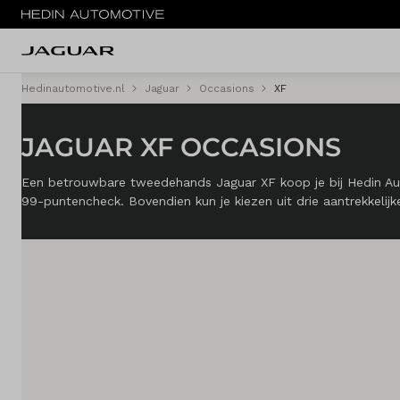
Hedinautomotive.nl
Jaguar
Occasions
XF
MENU
JAGUAR XF OCCASIONS
Modellen
Voorraad nieuw
Een betrouwbare tweedehands Jaguar XF koop je bij Hedin Auto
99-puntencheck. Bovendien kun je kiezen uit drie aantrekkelij
Occasions
Zakelijke lease
Service & onderhoud
Diensten
Contact