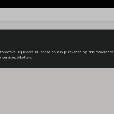
motive. Bij iedere XF occasion kun je rekenen op drie zekerheden
ke
servicepakketten
.