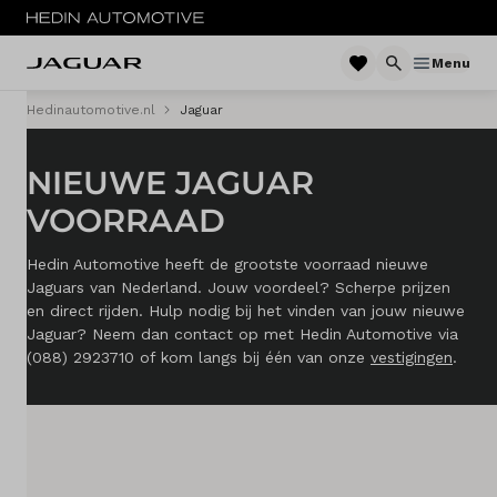
Menu
Hedinautomotive.nl
Jaguar
MENU
NIEUWE JAGUAR
Modellen
VOORRAAD
Voorraad nieuw
Hedin Automotive heeft de grootste voorraad nieuwe
Occasions
Jaguars van Nederland. Jouw voordeel? Scherpe prijzen
en direct rijden. Hulp nodig bij het vinden van jouw nieuwe
Zakelijke lease
Jaguar? Neem dan contact op met Hedin Automotive via
(088) 2923710
of kom langs bij één van onze
vestigingen
.
Service & onderhoud
Diensten
Contact