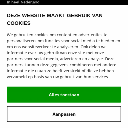
In heel Nederland
DEZE WEBSITE MAAKT GEBRUIK VAN
Schadeherstel
COOKIES
Door specialisten
We gebruiken cookies om content en advertenties te
personaliseren, om functies voor social media te bieden en
Autoschade
om ons websiteverkeer te analyseren. Ook delen we
informatie over uw gebruik van onze site met onze
Reparatie & herstel
partners voor social media, adverteren en analyse. Deze
partners kunnen deze gegevens combineren met andere
Vestigingen
informatie die u aan ze heeft verstrekt of die ze hebben
verzameld op basis van uw gebruik van hun services.
Service en contact
Autohart van Nederland
Alles toestaan
© Hedin Mobility Group 2026
Privacy statement
Disclaimer
Algemene voorwaarden
Cookies
Aanpassen