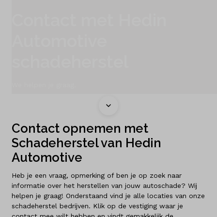
Contact met Hedin
Vacatures
Automotive
Vergelijken
schadeherstel
Vestigingen
We helpen je graag.
Merken
Diensten
Contact opnemen met
Over ons
Schadeherstel van Hedin
Automotive
Kennis & advies
Heb je een vraag, opmerking of ben je op zoek naar
Land
informatie over het herstellen van jouw autoschade? Wij
Nederland
helpen je graag! Onderstaand vind je alle locaties van onze
schadeherstel bedrijven. Klik op de vestiging waar je
contact mee wilt hebben en vindt gemakkelijk de