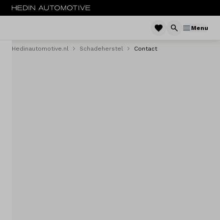
Menu
Hedinautomotive.nl
Schadeherstel
Contact
Menu
Maak werkplaatsafspraak
Reparatie & herstel
Vestigingen
Veelgestelde vragen
Contact
Mijn account