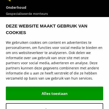
Onderhoud
Gespecialiseerde monteurs
DEZE WEBSITE MAAKT GEBRUIK VAN
Vestigingen
COOKIES
In heel Nederland
We gebruiken cookies om content en advertenties te
personaliseren, om functies voor social media te bieden en
LOTUS VOORRAAD
om ons websiteverkeer te analyseren. Ook delen we
informatie over uw gebruik van onze site met onze
LOTUS SERVICE CENTERS
partners voor social media, adverteren en analyse. Deze
partners kunnen deze gegevens combineren met andere
LOTUS ONDERHOUD
informatie die u aan ze heeft verstrekt of die ze hebben
verzameld op basis van uw gebruik van hun services.
SERVICE EN CONTACT
Autohart van Nederland
Alles toestaan
© Hedin Mobility Group 2026
Privacy statement
Disclaimer
Algemene voorwaarden
Cookies