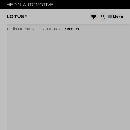
Menu
Hedinautomotive.nl
Lotus
Diensten
MENU
Occasions
Zakelijke lease
Service & onderhoud
Diensten
Contact
Mijn account