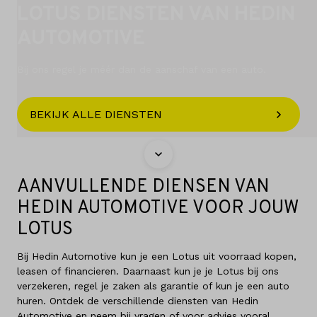
LOTUS DIENSTEN VAN HEDIN
Vacatures
AUTOMOTIVE
Vergelijken
Bij ons regel je méér dan de aanschaf van een auto.
Vestigingen
BEKIJK ALLE DIENSTEN
Merken
Diensten
AANVULLENDE DIENSEN VAN
Over ons
HEDIN AUTOMOTIVE VOOR JOUW
LOTUS
Kennis & advies
Bij Hedin Automotive kun je een Lotus uit voorraad kopen,
Land
leasen of financieren. Daarnaast kun je je Lotus bij ons
Nederland
verzekeren, regel je zaken als garantie of kun je een auto
huren. Ontdek de verschillende diensten van Hedin
Automotive en neem bij vragen of voor advies vooral