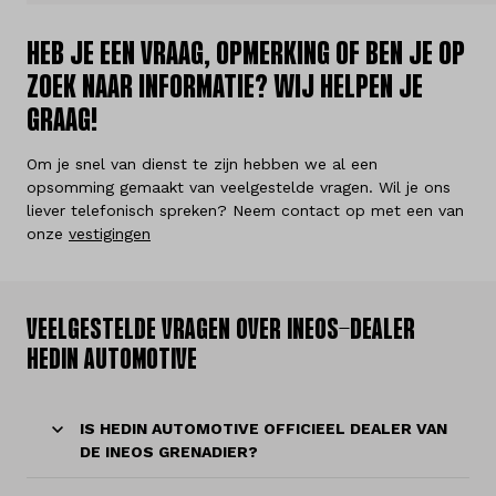
Over ons
HEB JE EEN VRAAG, OPMERKING OF BEN JE OP
Kennis & advies
ZOEK NAAR INFORMATIE? WIJ HELPEN JE
GRAAG!
Land
Nederland
Om je snel van dienst te zijn hebben we al een
opsomming gemaakt van veelgestelde vragen. Wil je ons
liever telefonisch spreken? Neem contact op met een van
Taal
onze
vestigingen
Nederlands
VEELGESTELDE VRAGEN OVER INEOS-DEALER
HEDIN AUTOMOTIVE
IS HEDIN AUTOMOTIVE OFFICIEEL DEALER VAN
DE INEOS GRENADIER?