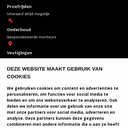
Proefrijden
Uiteraard altijd mogelijk
Onderhoud
Gespecialiseerde monteurs
Vestigingen
In heel Nederland
DEZE WEBSITE MAAKT GEBRUIK VAN
COOKIES
INEOS VOORRAAD
We gebruiken cookies om content en advertenties te
INEOS MODELLEN
personaliseren, om functies voor social media te
bieden en om ons websiteverkeer te analyseren. Ook
INEOS SERVICE & ONDERHOUD
delen we informatie over uw gebruik van onze site
met onze partners voor social media, adverteren en
INEOS DIENSTEN
analyse. Deze partners kunnen deze gegevens
combineren met andere informatie die u aan ze heeft
SERVICE EN CONTACT