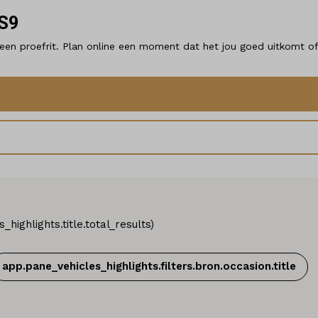
HS9
s een proefrit. Plan online een moment dat het jou goed uitkomt
highlights.title.total_results
)
app.pane_vehicles_highlights.filters.bron.occasion.title