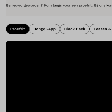
Kennis & advies
Benieuwd geworden? Kom langs voor een proefrit. Bij ons kun j
Land
Nederland
Proefrit
Hongqi-App
Black Pack
Leasen & 
Taal
Nederlands