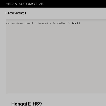
Hedinautomotive.nl
Hongqi
Modellen
E-HS9
Menu
Occasions
E-HS9
Private lease
Zakelijke lease
Financieren
Service & onderhoud
Hongqi E-HS9
Diensten