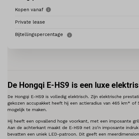
Kopen vanaf
Contact
Private lease
Bijtellingspercentage
Mijn account
Vacatures
Vergelijken
Vestigingen
De Hongqi E-HS9 is een luxe elektri
De Hongqi E-HS9 is volledig elektrisch. Zijn elektrische presta
Merken
gekozen accupakket heeft hij een actieradius van 465 km* of 51
mogelijk te maken.
Diensten
Hij heeft een opvallend hoge voorkant, met een imposante grill
Aan de achterkant maakt de E-HS9 net zo’n imposante indruk a
Over ons
bevatten een uniek LED-patroon. Dit geeft een meerdimensiona