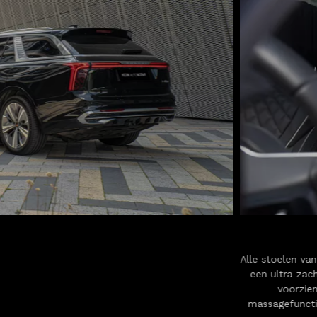
Alle stoelen va
een ultra zach
voorzien
massagefuncti