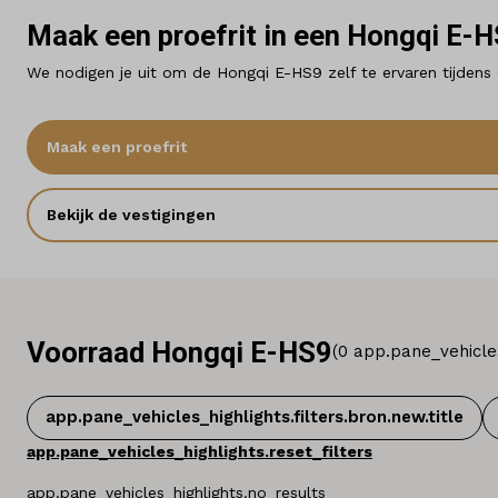
Maak een proefrit in een Hongqi E-
We nodigen je uit om de Hongqi E-HS9 zelf te ervaren tijden
Maak een proefrit
Bekijk de vestigingen
Voorraad Hongqi E-HS9
(
0
app.pane_vehicles_
app.pane_vehicles_highlights.filters.bron.new.title
app.pane_vehicles_highlights.reset_filters
app.pane_vehicles_highlights.no_results