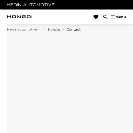
Menu
Hedinautomotive.nl
Hongqi
Contact
Menu
Occasions
E-HS9
Private lease
Zakelijke lease
Financieren
Service & onderhoud
Diensten