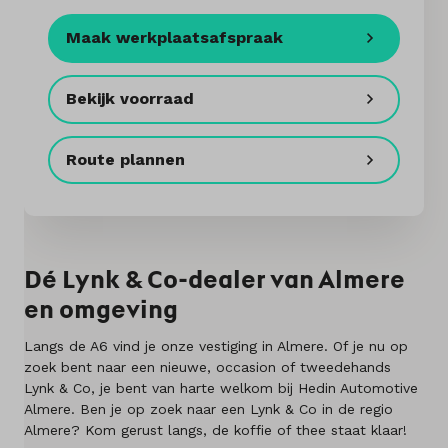
Maak werkplaatsafspraak
Diensten
Contact
Bekijk voorraad
Route plannen
Mijn account
Vacatures
Vergelijken
Dé Lynk & Co-dealer van Almere
en omgeving
Vestigingen
Langs de A6 vind je onze vestiging in Almere. Of je nu op
Merken
zoek bent naar een nieuwe, occasion of tweedehands
Lynk & Co, je bent van harte welkom bij Hedin Automotive
Almere. Ben je op zoek naar een Lynk & Co in de regio
Diensten
Almere? Kom gerust langs, de koffie of thee staat klaar!