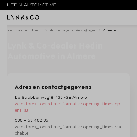
Hedinautomotive.nl
Homepage
Vestigingen
Almere
Menu
Lynk & Co-dealer Hedin
Modellen
Automotive in Almere
Voorraad nieuw
Occasions
Adres en contactgegevens
Acties
De Strubbenweg 8, 1327GE Almere
webstores_locus.time_formatter.opening_times.op
Private lease
ens_at
Zakelijke lease
036 - 53 462 35
webstores_locus.time_formatter.opening_times.rea
chable
Service & onderhoud