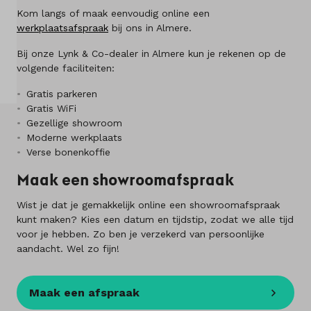
Over ons
Kom langs of maak eenvoudig online een
werkplaatsafspraak
bij ons in Almere.
Kennis & advies
Bij onze Lynk & Co-dealer in Almere kun je rekenen op de
volgende faciliteiten:
Land
Gratis parkeren
Nederland
Gratis WiFi
Gezellige showroom
Taal
Moderne werkplaats
Verse bonenkoffie
Nederlands
Maak een showroomafspraak
Wist je dat je gemakkelijk online een showroomafspraak
kunt maken? Kies een datum en tijdstip, zodat we alle tijd
voor je hebben. Zo ben je verzekerd van persoonlijke
aandacht. Wel zo fijn!
Maak een afspraak