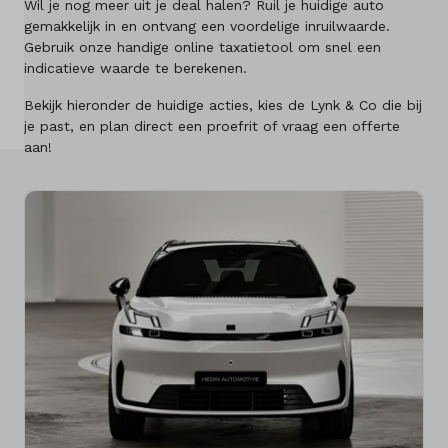
Wil je nog meer uit je deal halen? Ruil je huidige auto
Over ons
gemakkelijk in en ontvang een voordelige inruilwaarde.
Gebruik onze handige online taxatietool om snel een
Kennis & advies
indicatieve waarde te berekenen.
Bekijk hieronder de huidige acties, kies de Lynk & Co die bij
Land
je past, en plan direct een proefrit of vraag een offerte
Nederland
aan!
Taal
Nederlands