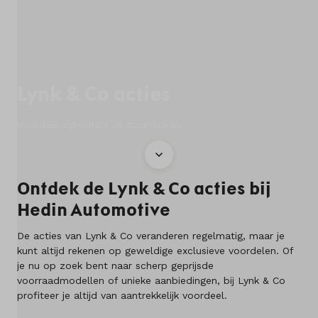
Diensten
Contact
Lynk & Co acties
Mijn account
Voordeel op auto's of accessoires.
Vacatures
Ontdek de Lynk & Co acties bij
Vergelijken
Hedin Automotive
Vestigingen
De acties van Lynk & Co veranderen regelmatig, maar je
kunt altijd rekenen op geweldige exclusieve voordelen. Of
Merken
je nu op zoek bent naar scherp geprijsde
voorraadmodellen of unieke aanbiedingen, bij Lynk & Co
Diensten
profiteer je altijd van aantrekkelijk voordeel.