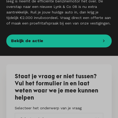
leeg is neemt de efficiënte benzinemotor het over. De
overstap naar een nieuwe Lynk & Co 08 is nu extra
aantrekkelijk. Ruil je jouw huidge auto in, dan krijg je
tijdelijk €2.000 inruilvoordeel. Vraag direct een offerte aan
of maak een proefritafspraak bij een van onze vestigingen.
Bekijk de actie
Staat je vraag er niet tussen?
Vul het formulier in en laat
weten waar we je mee kunnen
helpen
Selecteer het onderwerp van je vraag