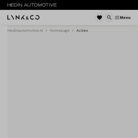
Menu
Hedinautomotive.nl
Homepage
Acties
Menu
Modellen
Voorraad nieuw
Occasions
Acties
Private lease
Zakelijke lease
Service & onderhoud