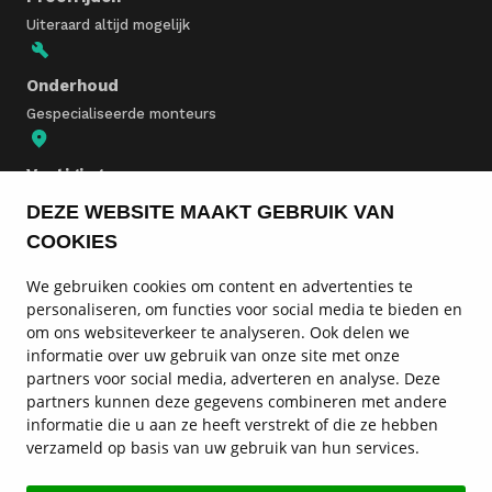
Uiteraard altijd mogelijk
Onderhoud
Gespecialiseerde monteurs
Vestigingen
In heel Nederland
DEZE WEBSITE MAAKT GEBRUIK VAN
COOKIES
Lynk & Co voorraad
We gebruiken cookies om content en advertenties te
personaliseren, om functies voor social media te bieden en
Lynk & Co modellen
om ons websiteverkeer te analyseren. Ook delen we
informatie over uw gebruik van onze site met onze
Lynk & Co onderhoud
partners voor social media, adverteren en analyse. Deze
partners kunnen deze gegevens combineren met andere
Service en contact
informatie die u aan ze heeft verstrekt of die ze hebben
verzameld op basis van uw gebruik van hun services.
Lynk & Co vestigingen