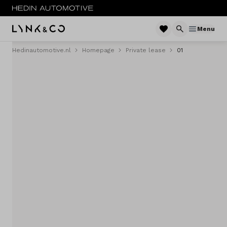
Menu
Hedinautomotive.nl
Homepage
Private lease
01
Menu
Modellen
Voorraad nieuw
Occasions
Acties
Private lease
Zakelijke lease
Service & onderhoud