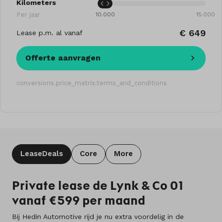
Kilometers
Per jaar
10.000
15.000
€ 649
Lease p.m. al vanaf
Offerte aanvragen
conversions.price_matrix.terms_and_conditions
LeaseDeals
Core
More
Private lease de Lynk & Co 01
vanaf €599 per maand
Bij Hedin Automotive rijd je nu extra voordelig in de