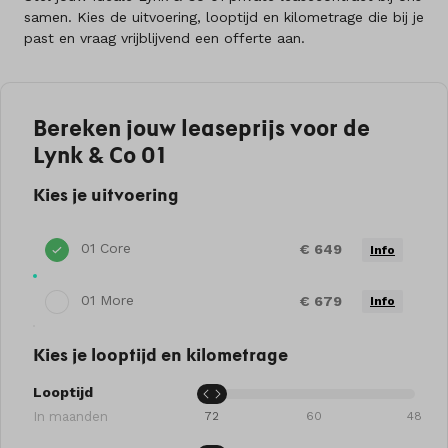
samen. Kies de uitvoering, looptijd en kilometrage die bij je
past en vraag vrijblijvend een offerte aan.
Bereken jouw leaseprijs voor de
Lynk & Co 01
Kies je uitvoering
01 Core
€ 649
Info
01 More
€ 679
Info
Kies je looptijd en kilometrage
Looptijd
In maanden
72
60
48