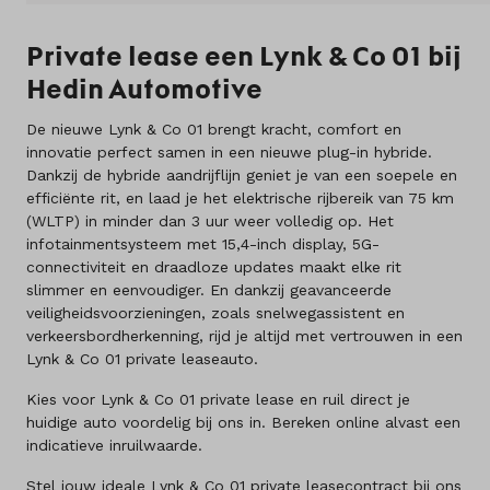
Over ons
Private lease een Lynk & Co 01 bij
Kennis & advies
Hedin Automotive
Land
De nieuwe Lynk & Co 01 brengt kracht, comfort en
innovatie perfect samen in een nieuwe plug-in hybride.
Nederland
Dankzij de hybride aandrijflijn geniet je van een soepele en
efficiënte rit, en laad je het elektrische rijbereik van 75 km
Taal
(WLTP) in minder dan 3 uur weer volledig op. Het
Nederlands
infotainmentsysteem met 15,4-inch display, 5G-
connectiviteit en draadloze updates maakt elke rit
slimmer en eenvoudiger. En dankzij geavanceerde
veiligheidsvoorzieningen, zoals snelwegassistent en
verkeersbordherkenning, rijd je altijd met vertrouwen in een
Lynk & Co 01 private leaseauto.
Kies voor Lynk & Co 01 private lease en ruil direct je
huidige auto voordelig bij ons in. Bereken online alvast een
indicatieve inruilwaarde.
Stel jouw ideale Lynk & Co 01 private leasecontract bij ons