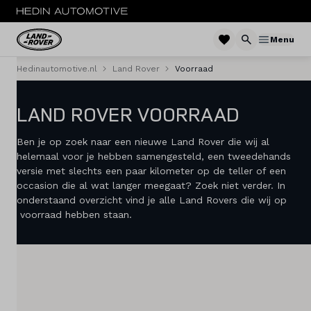
Menu
Hedinautomotive.nl
Land Rover
Voorraad
MENU
LAND ROVER VOORRAAD
Modellen
Voorraad nieuw
Ben je op zoek naar een nieuwe Land Rover die wij al
helemaal voor je hebben samengesteld, een tweedehands
versie met slechts een paar kilometer op de teller of een
Occasions
occasion die al wat langer meegaat? Zoek niet verder. In
onderstaand overzicht vind je alle Land Rovers die wij op
Zakelijke Lease
voorraad hebben staan.
Service & onderhoud
Diensten
Contact