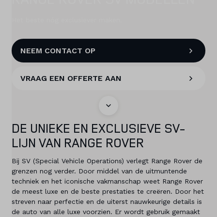
Het beste nóg exclusiever maken.
Mijn account
NEEM CONTACT OP
Vacatures
VRAAG EEN OFFERTE AAN
Vergelijken
Vestigingen
DE UNIEKE EN EXCLUSIEVE SV-
Merken
LIJN VAN RANGE ROVER
Diensten
Bij SV (Special Vehicle Operations) verlegt Range Rover de
grenzen nog verder. Door middel van de uitmuntende
Over ons
techniek en het iconische vakmanschap weet Range Rover
de meest luxe en de beste prestaties te creëren. Door het
streven naar perfectie en de uiterst nauwkeurige details is
Kennis & advies
de auto van alle luxe voorzien. Er wordt gebruik gemaakt