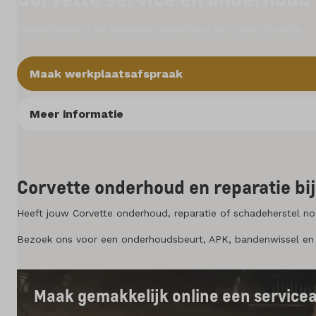
Gespecialiseerd en vakkundig onderhoud aan jouw Corvette.
Mijn account
Maak werkplaatsafspraak
Vacatures
Meer informatie
Vergelijken
Vestigingen
Corvette onderhoud en reparatie bi
Merken
Heeft jouw Corvette onderhoud, reparatie of schadeherstel nod
Diensten
Bezoek ons voor een onderhoudsbeurt, APK, bandenwissel en 
Over ons
Maak gemakkelijk online een service
Kennis & advies