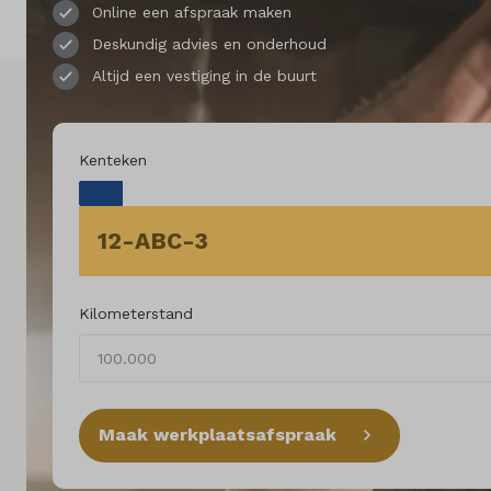
Online een afspraak maken
Land
Deskundig advies en onderhoud
Nederland
Altijd een vestiging in de buurt
Taal
Nederlands
Kenteken
Kilometerstand
Maak werkplaatsafspraak