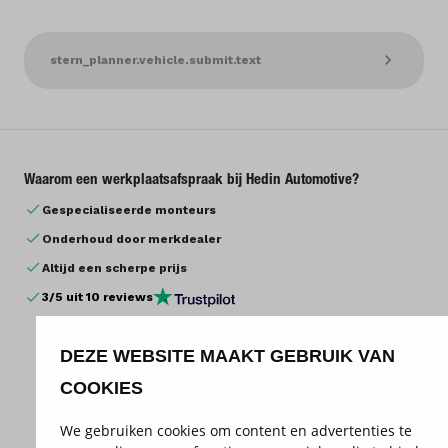
stern_planner.vehicle.submit.text
Waarom een werkplaatsafspraak bij Hedin Automotive?
Gespecialiseerde monteurs
Onderhoud door merkdealer
Altijd een scherpe prijs
3
/5 uit
10
reviews
DEZE WEBSITE MAAKT GEBRUIK VAN
COOKIES
stern_planner.summary.title
We gebruiken cookies om content en advertenties te