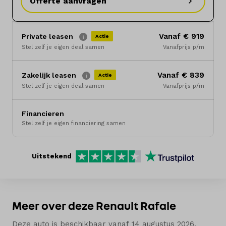
Offerte aanvragen
Merken
Vanaf € 919
Private leasen
Diensten
Actie
Stel zelf je eigen deal samen
Vanafprijs p/m
Over ons
Vanaf € 839
Zakelijk leasen
Actie
Kennis & advies
Stel zelf je eigen deal samen
Vanafprijs p/m
Land
Financieren
Stel zelf je eigen financiering samen
Nederland
Taal
Uitstekend
Nederlands
Meer over deze Renault Rafale
Deze auto is beschikbaar vanaf 14 augustus 2026.