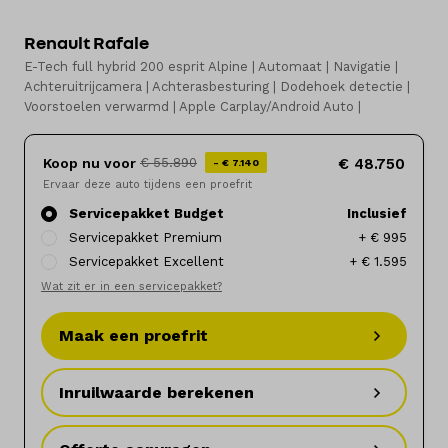
Renault Rafale
Elektrisch
E-Tech full hybrid 200 esprit Alpine | Automaat | Navigatie |
Achteruitrijcamera | Achterasbesturing | Dodehoek detectie |
Onderhoud
Voorstoelen verwarmd | Apple Carplay/Android Auto |
Diensten
Koop nu voor
€ 48.750
€ 55.890
- € 7.140
Ervaar deze auto tijdens een proefrit
Contact
Servicepakket Budget
Inclusief
Servicepakket Premium
+ € 995
Servicepakket Excellent
+ € 1.595
Mijn account
Wat zit er in een servicepakket?
Vacatures
Maak een proefrit
Vergelijken
Inruilwaarde berekenen
Vestigingen