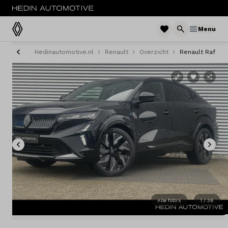
Menu
Hedinautomotive.nl
Renault
Overzicht
Renault Rafale
Menu
Modellen
Voorraad nieuw
Occasions
Acties
Bedrijfswagens
Alle foto's
1 / 36
Private lease
Zakelijke lease