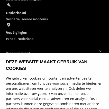
Onderhoud
Gespecialiseerde monteurs
Vestigingen
In heel Nederland
Renault voorraad
DEZE WEBSITE MAAKT GEBRUIK VAN
Renault bedrijfswagens
COOKIES
Renault modellen
We gebruiken cookies om content en advertenties te
personaliseren, om functies voor social media te bieden en
Renault onderhoud
om ons websiteverkeer te analyseren. Ook delen we
informatie over uw gebruik van onze site met onze
Renault diensten
partners voor social media, adverteren en analyse. Deze
partners kunnen deze gegevens combineren met andere
Service en contact
informatie die u aan ze heeft verstrekt of die ze hebben