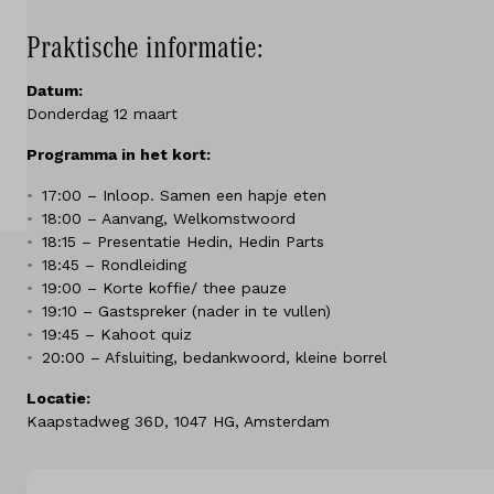
Diensten
Praktische informatie:
Over ons
Datum:
Donderdag 12 maart
Kennis & advies
Programma in het kort:
Land
17:00 – Inloop. Samen een hapje eten
18:00 – Aanvang, Welkomstwoord
Nederland
18:15 – Presentatie Hedin, Hedin Parts
18:45 – Rondleiding
Taal
19:00 – Korte koffie/ thee pauze
19:10 – Gastspreker (nader in te vullen)
Nederlands
19:45 – Kahoot quiz
20:00 – Afsluiting, bedankwoord, kleine borrel
Locatie:
Kaapstadweg 36D, 1047 HG, Amsterdam