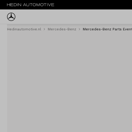
Hedinautomotive.nl
Mercedes-Benz
Mercedes-Benz Parts Even
Menu
Nieuw
Occasions
Bestelwagens
Acties
Private lease
Zakelijke lease