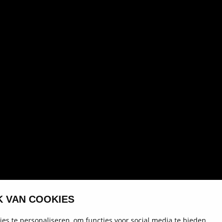
K VAN COOKIES
Autohart van Nederland
es te personaliseren, om functies voor social media te bieden