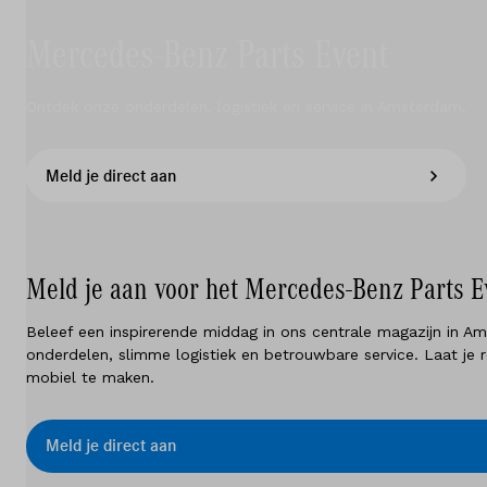
Elektrisch
Mercedes-Benz Parts Event
Service & onderhoud
Diensten
Ontdek onze onderdelen, logistiek en service in Amsterdam.
Contact
Meld je direct aan
Mijn account
Meld je aan voor het Mercedes-Benz Parts E
Vacatures
Beleef een inspirerende middag in ons centrale magazijn in Am
onderdelen, slimme logistiek en betrouwbare service. Laat je 
Vergelijken
mobiel te maken.
Vestigingen
Meld je direct aan
Merken