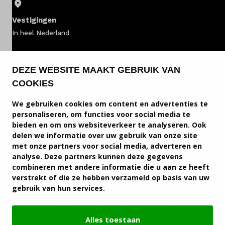
Onderhoud
Vestigingen
Diensten
In heel Nederland
Contact
Fiat voorraad
DEZE WEBSITE MAAKT GEBRUIK VAN
COOKIES
Fiat bedrijfswagens
Mijn account
We gebruiken cookies om content en advertenties te
Fiat modellen
personaliseren, om functies voor social media te
Vacatures
bieden en om ons websiteverkeer te analyseren. Ook
Fiat service & onderhoud
delen we informatie over uw gebruik van onze site
Vergelijken
met onze partners voor social media, adverteren en
Fiat diensten
analyse. Deze partners kunnen deze gegevens
Vestigingen
combineren met andere informatie die u aan ze heeft
Service en contact
verstrekt of die ze hebben verzameld op basis van uw
gebruik van hun services.
Merken
Fiat vestigingen
Autohart van Nederland
Diensten
Alles toestaan