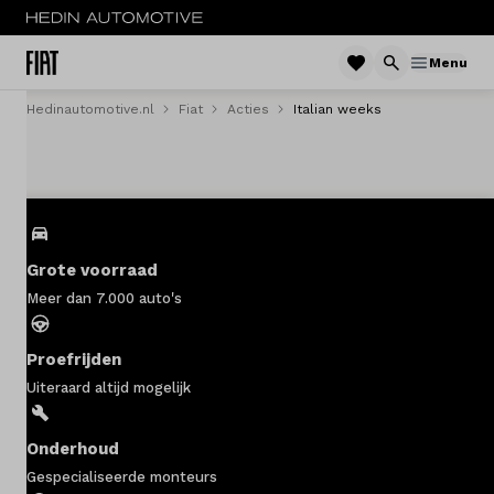
Menu
Hedinautomotive.nl
Fiat
Acties
Italian weeks
Menu
Nieuw
Occasions
Grote voorraad
Acties
Meer dan 7.000 auto's
Bedrijfswagens
Proefrijden
Private lease
Uiteraard altijd mogelijk
Zakelijke lease
Onderhoud
Gespecialiseerde monteurs